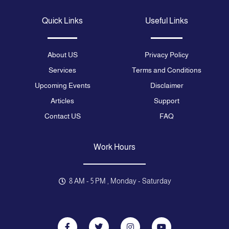
Quick Links
Useful Links
About US
Privacy Policy
Services
Terms and Conditions
Upcoming Events
Disclaimer
Articles
Support
Contact US
FAQ
Work Hours
8 AM - 5 PM , Monday - Saturday
F
T
I
Y
a
w
n
o
c
i
s
u
e
t
t
t